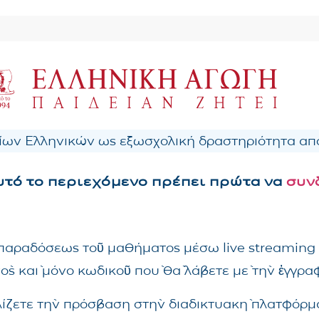
ων Ελληνικών ως εξωσχολική δραστηριότητα από
αυτό το περιεχόμενο πρέπει πρώτα να
συν
ς παραδόσεως τοῦ μαθήματος μέσω live streaming
νὸς καὶ μόνο κωδικοῦ ποὺ θὰ λάβετε μὲ τὴν ἐγγρ
λίζετε τὴν πρόσβαση στὴν διαδικτυακὴ πλατφόρμα