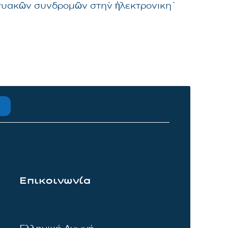
δικτυακῶν συνδρομῶν στὴν ἠλεκτρονικὴ
Επικοινωνία