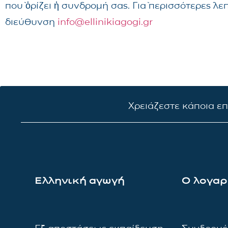
ποὺ ὁρίζει ἡ συνδρομή σας. Γιὰ περισσότερες λ
διεύθυνση
info@ellinikiagogi.gr
Χρειάζεστε κάποια ε
Ελληνική αγωγή
Ο λογαρ