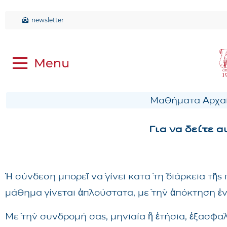
newsletter
Μαθήματα Αρχαί
Για να δείτε 
Ἡ σύνδεση μπορεῖ νὰ γίνει κατὰ τὴ διάρκεια τῆ
μάθημα γίνεται ἁπλούστατα, μὲ τὴν ἀπόκτηση ἑ
Μὲ τὴν συνδρομή σας, μηνιαία ἢ ἐτήσια, ἐξασφα