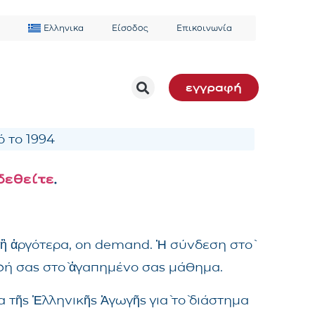
Ελληνικα
Είσοδος
Επικοινωνία
εγγραφή
 το 1994
δεθείτε
.
 ἢ ἀργότερα, on demand. Ἡ σύνδεση στὸ
αφή σας στὸ ἀγαπημένο σας μάθημα.
 τῆς Ἑλληνικῆς Ἀγωγῆς γιὰ τὸ διάστημα