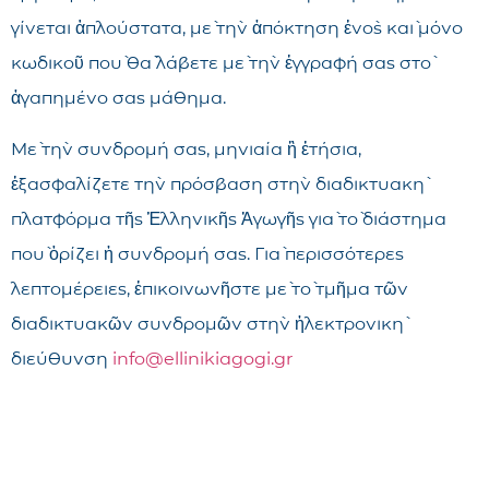
γίνεται ἁπλούστατα, μὲ τὴν ἀπόκτηση ἑνὸς καὶ μόνο
κωδικοῦ ποὺ θὰ λάβετε μὲ τὴν ἐγγραφή σας στὸ
ἀγαπημένο σας μάθημα.
Μὲ τὴν συνδρομή σας, μηνιαία ἢ ἐτήσια,
ἐξασφαλίζετε τὴν πρόσβαση στὴν διαδικτυακὴ
πλατφόρμα τῆς Ἑλληνικῆς Ἀγωγῆς γιὰ τὸ διάστημα
ποὺ ὁρίζει ἡ συνδρομή σας. Γιὰ περισσότερες
λεπτομέρειες, ἐπικοινωνῆστε μὲ τὸ τμῆμα τῶν
διαδικτυακῶν συνδρομῶν στὴν ἠλεκτρονικὴ
διεύθυνση
info@ellinikiagogi.gr