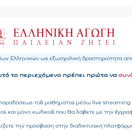
ων Ελληνικών ως εξωσχολική δραστηριότητα από
αυτό το περιεχόμενο πρέπει πρώτα να
συν
ς παραδόσεως τοῦ μαθήματος μέσω live streaming
νὸς καὶ μόνο κωδικοῦ ποὺ θὰ λάβετε μὲ τὴν ἐγγρ
λίζετε τὴν πρόσβαση στὴν διαδικτυακὴ πλατφόρμα