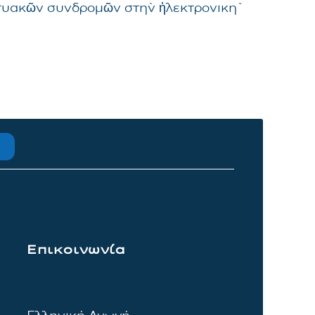
δικτυακῶν συνδρομῶν στὴν ἠλεκτρονικὴ
Επικοινωνία