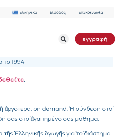
Ελληνικα
Είσοδος
Επικοινωνία
εγγραφή
 το 1994
δεθείτε
.
 ἢ ἀργότερα, on demand. Ἡ σύνδεση στὸ
αφή σας στὸ ἀγαπημένο σας μάθημα.
 τῆς Ἑλληνικῆς Ἀγωγῆς γιὰ τὸ διάστημα