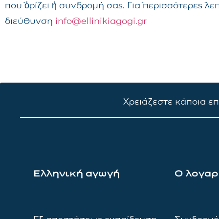
ποὺ ὁρίζει ἡ συνδρομή σας. Γιὰ περισσότερες λ
διεύθυνση
info@ellinikiagogi.gr
Χρειάζεστε κάποια ε
Ελληνική αγωγή
Ο λογαρ