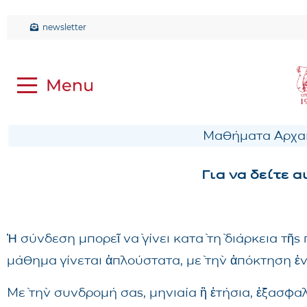
newsletter
Μαθήματα Αρχαί
Για να δείτε 
Ἡ σύνδεση μπορεῖ νὰ γίνει κατὰ τὴ διάρκεια τῆ
μάθημα γίνεται ἁπλούστατα, μὲ τὴν ἀπόκτηση ἑ
Μὲ τὴν συνδρομή σας, μηνιαία ἢ ἐτήσια, ἐξασφα