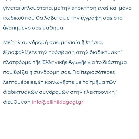
γίνεται ἁπλούστατα, μὲ τὴν ἀπόκτηση ἑνὸς καὶ μόνο
κωδικοῦ ποὺ θὰ λάβετε μὲ τὴν ἐγγραφή σας στὸ
ἀγαπημένο σας μάθημα.
Μὲ τὴν συνδρομή σας, μηνιαία ἢ ἐτήσια,
ἐξασφαλίζετε τὴν πρόσβαση στὴν διαδικτυακὴ
πλατφόρμα τῆς Ἑλληνικῆς Ἀγωγῆς γιὰ τὸ διάστημα
ποὺ ὁρίζει ἡ συνδρομή σας. Γιὰ περισσότερες
λεπτομέρειες, ἐπικοινωνῆστε μὲ τὸ τμῆμα τῶν
διαδικτυακῶν συνδρομῶν στὴν ἠλεκτρονικὴ
διεύθυνση
info@ellinikiagogi.gr