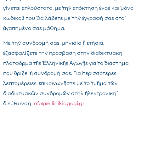
γίνεται ἁπλούστατα, μὲ τὴν ἀπόκτηση ἑνὸς καὶ μόνο
κωδικοῦ ποὺ θὰ λάβετε μὲ τὴν ἐγγραφή σας στὸ
ἀγαπημένο σας μάθημα.
Μὲ τὴν συνδρομή σας, μηνιαία ἢ ἐτήσια,
ἐξασφαλίζετε τὴν πρόσβαση στὴν διαδικτυακὴ
πλατφόρμα τῆς Ἑλληνικῆς Ἀγωγῆς γιὰ τὸ διάστημα
ποὺ ὁρίζει ἡ συνδρομή σας. Γιὰ περισσότερες
λεπτομέρειες, ἐπικοινωνῆστε μὲ τὸ τμῆμα τῶν
διαδικτυακῶν συνδρομῶν στὴν ἠλεκτρονικὴ
διεύθυνση
info@ellinikiagogi.gr