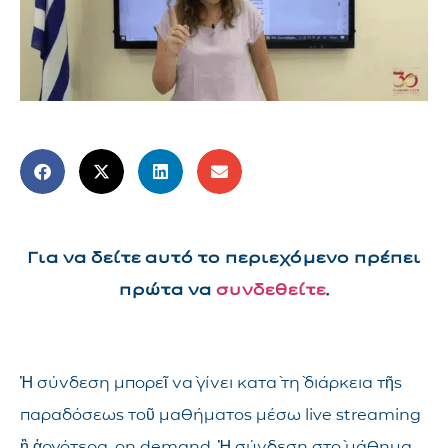
Για να δείτε αυτό το περιεχόμενο πρέπει
πρώτα να
συνδεθείτε
.
Ἡ σύνδεση μπορεῖ νὰ γίνει κατὰ τὴ διάρκεια τῆς
παραδόσεως τοῦ μαθήματος μέσω live streaming
ἢ ἀργότερα, on demand. Ἡ σύνδεση στὸ μάθημα