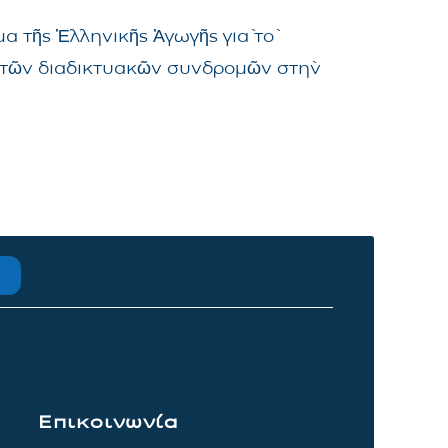
α τῆς Ἑλληνικῆς Ἀγωγῆς γιὰ τὸ
μα τῶν διαδικτυακῶν συνδρομῶν στὴν
Επικοινωνία