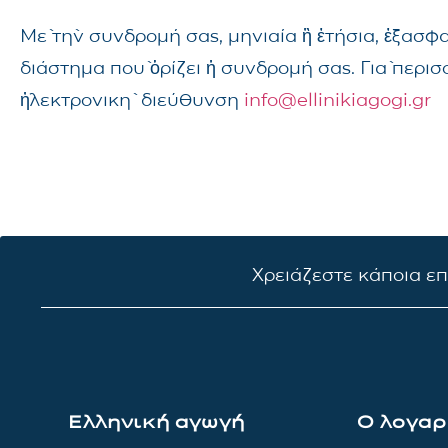
Μὲ τὴν συνδρομή σας, μηνιαία ἢ ἐτήσια, ἐξασφ
διάστημα ποὺ ὁρίζει ἡ συνδρομή σας. Γιὰ περι
ἠλεκτρονικὴ διεύθυνση
info@ellinikiagogi.gr
Χρειάζεστε κάποια ε
Ελληνική αγωγή
Ο λογαρ