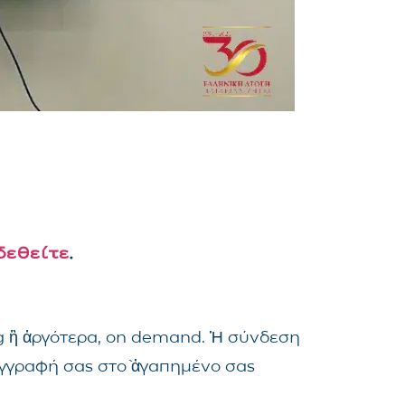
δεθείτε
.
ng ἢ ἀργότερα, on demand. Ἡ σύνδεση
ἐγγραφή σας στὸ ἀγαπημένο σας