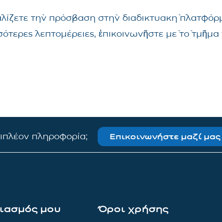
αλίζετε τὴν πρόσβαση στὴν διαδικτυακὴ πλατφόρμ
σσότερες λεπτομέρειες, ἐπικοινωνῆστε μὲ τὸ τμῆ
πιπλέον πληροφορία;
Επικοινωνήστε μαζί μας
ιασμός μου
Όροι χρήσης