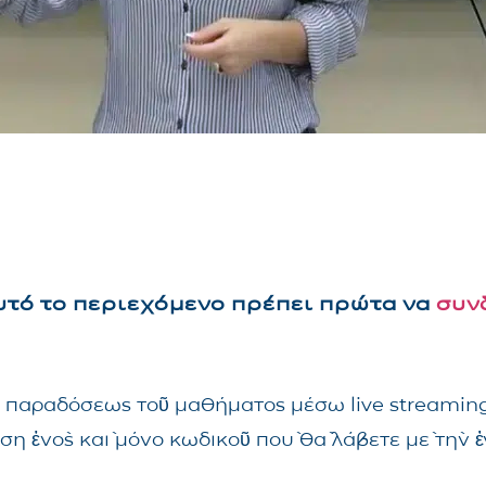
αυτό το περιεχόμενο πρέπει πρώτα να
συν
τῆς παραδόσεως τοῦ μαθήματος μέσω live streami
ηση ἑνὸς καὶ μόνο κωδικοῦ ποὺ θὰ λάβετε μὲ τὴν 