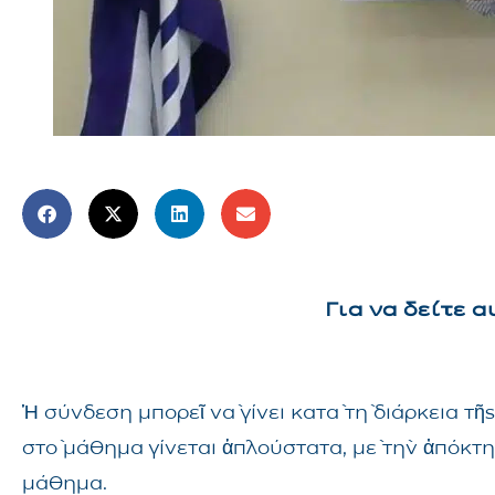
Για να δείτε 
Ἡ σύνδεση μπορεῖ νὰ γίνει κατὰ τὴ διάρκεια 
στὸ μάθημα γίνεται ἁπλούστατα, μὲ τὴν ἀπόκτ
μάθημα.