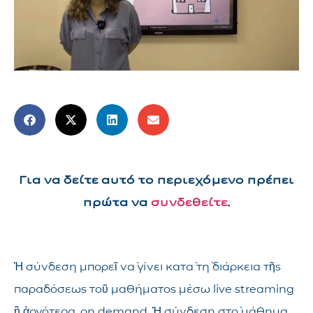
Για να δείτε αυτό το περιεχόμενο πρέπει
πρώτα να
συνδεθείτε
.
Ἡ σύνδεση μπορεῖ νὰ γίνει κατὰ τὴ διάρκεια τῆς
παραδόσεως τοῦ μαθήματος μέσω live streaming
ἢ ἀργότερα, on demand. Ἡ σύνδεση στὸ μάθημα