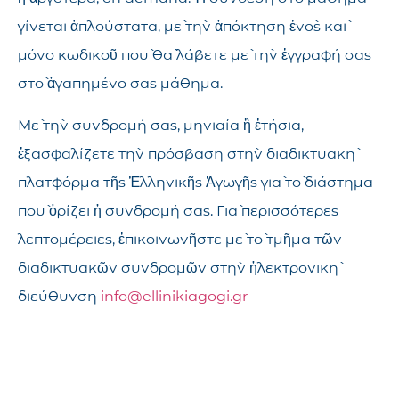
γίνεται ἁπλούστατα, μὲ τὴν ἀπόκτηση ἑνὸς καὶ
μόνο κωδικοῦ ποὺ θὰ λάβετε μὲ τὴν ἐγγραφή σας
στὸ ἀγαπημένο σας μάθημα.
Μὲ τὴν συνδρομή σας, μηνιαία ἢ ἐτήσια,
ἐξασφαλίζετε τὴν πρόσβαση στὴν διαδικτυακὴ
πλατφόρμα τῆς Ἑλληνικῆς Ἀγωγῆς γιὰ τὸ διάστημα
ποὺ ὁρίζει ἡ συνδρομή σας. Γιὰ περισσότερες
λεπτομέρειες, ἐπικοινωνῆστε μὲ τὸ τμῆμα τῶν
διαδικτυακῶν συνδρομῶν στὴν ἠλεκτρονικὴ
διεύθυνση
info@ellinikiagogi.gr