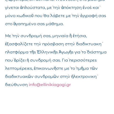
γίνεται ἁπλούστατα, μὲ τὴν ἀπόκτηση ἑνὸς καὶ
μόνο κωδικοῦ ποὺ θὰ λάβετε μὲ τὴν ἐγγραφή σας
στὸ ἀγαπημένο σας μάθημα.
Μὲ τὴν συνδρομή σας, μηνιαία ἢ ἐτήσια,
ἐξασφαλίζετε τὴν πρόσβαση στὴν διαδικτυακὴ
πλατφόρμα τῆς Ἑλληνικῆς Ἀγωγῆς γιὰ τὸ διάστημα
ποὺ ὁρίζει ἡ συνδρομή σας. Γιὰ περισσότερες
λεπτομέρειες, ἐπικοινωνῆστε μὲ τὸ τμῆμα τῶν
διαδικτυακῶν συνδρομῶν στὴν ἠλεκτρονικὴ
διεύθυνση
info@ellinikiagogi.gr