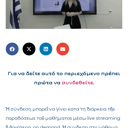
Για να δείτε αυτό το περιεχόμενο πρέπει
πρώτα να
συνδεθείτε
.
Ἡ σύνδεση μπορεῖ νὰ γίνει κατὰ τὴ διάρκεια τῆς
παραδόσεως τοῦ μαθήματος μέσω live streaming
ἢ ἀργότερα, on demand. Ἡ σύνδεση στὸ μάθημα