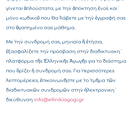
γίνεται ἁπλούστατα, μὲ τὴν ἀπόκτηση ἑνὸς καὶ
μόνο κωδικοῦ ποὺ θὰ λάβετε μὲ τὴν ἐγγραφή σας
στὸ ἀγαπημένο σας μάθημα.
Μὲ τὴν συνδρομή σας, μηνιαία ἢ ἐτήσια,
ἐξασφαλίζετε τὴν πρόσβαση στὴν διαδικτυακὴ
πλατφόρμα τῆς Ἑλληνικῆς Ἀγωγῆς γιὰ τὸ διάστημα
ποὺ ὁρίζει ἡ συνδρομή σας. Γιὰ περισσότερες
λεπτομέρειες, ἐπικοινωνῆστε μὲ τὸ τμῆμα τῶν
διαδικτυακῶν συνδρομῶν στὴν ἠλεκτρονικὴ
διεύθυνση
info@ellinikiagogi.gr