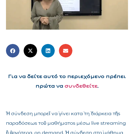
Για να δείτε αυτό το περιεχόμενο πρέπει
πρώτα να
συνδεθείτε
.
Ἡ σύνδεση μπορεῖ νὰ γίνει κατὰ τὴ διάρκεια τῆς
παραδόσεως τοῦ μαθήματος μέσω live streaming
ἢ ἀργότερα, on demand. Ἡ σύνδεση στὸ μάθημα