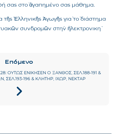
αφή σας στὸ ἀγαπημένο σας μάθημα.
 τῆς Ἑλληνικῆς Ἀγωγῆς γιὰ τὸ διάστημα
δικτυακῶν συνδρομῶν στὴν ἠλεκτρονικὴ
Επόμενο
ΕΦ.28: ΟΥΤΩΣ ΕΝΙΚΗΣΕΝ Ο ΞΑΝΘΟΣ, ΣΕΛ.188-191 &
ΩΝ, ΣΕΛ.193-196 & ΚΛΗΤΗΡ, ΙΧΩΡ, ΝΕΚΤΑΡ