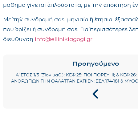
μάθημα γίνεται ἁπλούστατα, μὲ τὴν ἀπόκτηση ἑ
Μὲ τὴν συνδρομή σας, μηνιαία ἢ ἐτήσια, ἐξασφα
ποὺ ὁρίζει ἡ συνδρομή σας. Γιὰ περισσότερες λ
διεύθυνση
info@ellinikiagogi.gr
Προηγούμενο
Α΄ ΕΤΟΣ 1/5 (31ον μάθ.): ΚΕΦ.25: ΠΟΙ ΠΟΡΕΥΗΙ; & ΚΕΦ.26
ΑΝΘΡΩΠΩΝ ΤΗΝ ΘΑΛΑΤΤΑΝ ΕΚΠΙΕΝ; ΣΕΛ.174-181 & ΜΥΘΟ