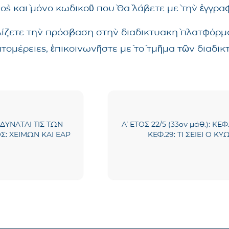
νὸς καὶ μόνο κωδικοῦ ποὺ θὰ λάβετε μὲ τὴν ἐγγρ
λίζετε τὴν πρόσβαση στὴν διαδικτυακὴ πλατφόρμα
επτομέρειες, ἐπικοινωνῆστε μὲ τὸ τμῆμα τῶν δια
: ΔΥΝΑΤΑΙ ΤΙΣ ΤΩΝ
Α΄ ΕΤΟΣ 22/5 (33ον μάθ.): Κ
Σ: ΧΕΙΜΩΝ ΚΑΙ ΕΑΡ
ΚΕΦ.29: ΤΙ ΣΕΙΕΙ Ο ΚΥ