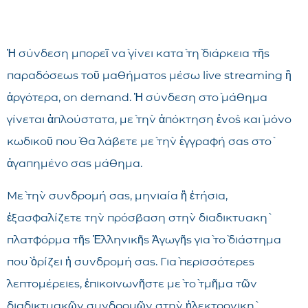
Ἡ σύνδεση μπορεῖ νὰ γίνει κατὰ τὴ διάρκεια τῆς
παραδόσεως τοῦ μαθήματος μέσω live streaming ἢ
ἀργότερα, on demand. Ἡ σύνδεση στὸ μάθημα
γίνεται ἁπλούστατα, μὲ τὴν ἀπόκτηση ἑνὸς καὶ μόνο
κωδικοῦ ποὺ θὰ λάβετε μὲ τὴν ἐγγραφή σας στὸ
ἀγαπημένο σας μάθημα.
Μὲ τὴν συνδρομή σας, μηνιαία ἢ ἐτήσια,
ἐξασφαλίζετε τὴν πρόσβαση στὴν διαδικτυακὴ
πλατφόρμα τῆς Ἑλληνικῆς Ἀγωγῆς γιὰ τὸ διάστημα
ποὺ ὁρίζει ἡ συνδρομή σας. Γιὰ περισσότερες
λεπτομέρειες, ἐπικοινωνῆστε μὲ τὸ τμῆμα τῶν
διαδικτυακῶν συνδρομῶν στὴν ἠλεκτρονικὴ