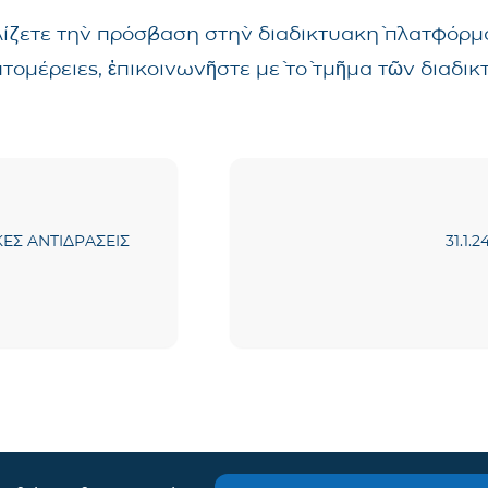
λίζετε τὴν πρόσβαση στὴν διαδικτυακὴ πλατφόρμα
επτομέρειες, ἐπικοινωνῆστε μὲ τὸ τμῆμα τῶν δια
ΚΕΣ ΑΝΤΙΔΡΑΣΕΙΣ
31.1.