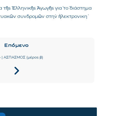
 τῆς Ἑλληνικῆς Ἀγωγῆς γιὰ τὸ διάστημα
δικτυακῶν συνδρομῶν στὴν ἠλεκτρονικὴ
Επόμενο
24 | ΑΣΠΑΣΜΟΣ (μέρος β)