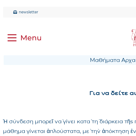
newsletter
Μαθήματα Αρχαί
Για να δείτε 
Ἡ σύνδεση μπορεῖ νὰ γίνει κατὰ τὴ διάρκεια τῆ
μάθημα γίνεται ἁπλούστατα, μὲ τὴν ἀπόκτηση ἑ