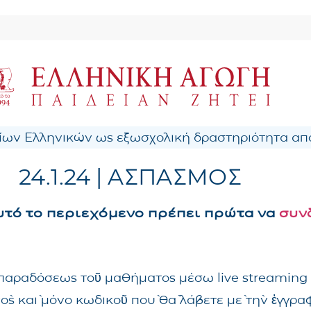
ων Ελληνικών ως εξωσχολική δραστηριότητα από
24.1.24 | ΑΣΠΑΣΜΟΣ
αυτό το περιεχόμενο πρέπει πρώτα να
συν
ς παραδόσεως τοῦ μαθήματος μέσω live streaming
νὸς καὶ μόνο κωδικοῦ ποὺ θὰ λάβετε μὲ τὴν ἐγγρ