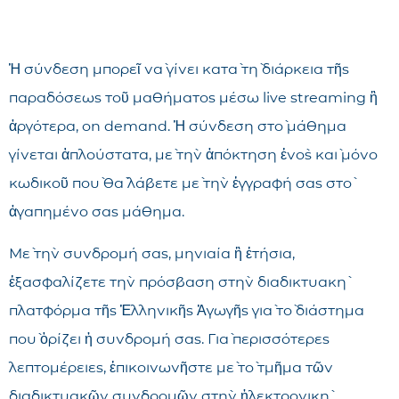
Ἡ σύνδεση μπορεῖ νὰ γίνει κατὰ τὴ διάρκεια τῆς
παραδόσεως τοῦ μαθήματος μέσω live streaming ἢ
ἀργότερα, on demand. Ἡ σύνδεση στὸ μάθημα
γίνεται ἁπλούστατα, μὲ τὴν ἀπόκτηση ἑνὸς καὶ μόνο
κωδικοῦ ποὺ θὰ λάβετε μὲ τὴν ἐγγραφή σας στὸ
ἀγαπημένο σας μάθημα.
Μὲ τὴν συνδρομή σας, μηνιαία ἢ ἐτήσια,
ἐξασφαλίζετε τὴν πρόσβαση στὴν διαδικτυακὴ
πλατφόρμα τῆς Ἑλληνικῆς Ἀγωγῆς γιὰ τὸ διάστημα
ποὺ ὁρίζει ἡ συνδρομή σας. Γιὰ περισσότερες
λεπτομέρειες, ἐπικοινωνῆστε μὲ τὸ τμῆμα τῶν
διαδικτυακῶν συνδρομῶν στὴν ἠλεκτρονικὴ