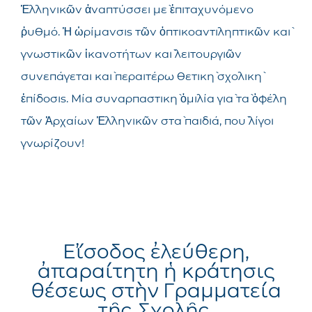
Ἑλληνικῶν ἀναπτύσσει μὲ ἐπιταχυνόμενο
ῥυθμό. Ἡ ὡρίμανσις τῶν ὀπτικοαντιληπτικῶν καὶ
γνωστικῶν ἱκανοτήτων καὶ λειτουργιῶν
συνεπάγεται καὶ περαιτέρω θετικὴ σχολικὴ
ἐπίδοσις. Μία συναρπαστικὴ ὀμιλία γιὰ τὰ ὁφέλη
τῶν Ἀρχαίων Ἑλληνικῶν στὰ παιδιά, ποὺ λίγοι
γνωρίζουν!
Εἴσοδος ἐλεύθερη,
ἀπαραίτητη ἡ κράτησις
θέσεως στὴν Γραμματεία
τῆς Σχολῆς.