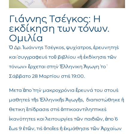
Γιάννης Τσέγκος: Η
εκδίκηση των τόνων.
Ομιλία
Ὁ Δρ. Ἰωάννης Τσέγκος, ψυχίατρος, ἐρευνητὴς
καὶ συγγραφεὺς τοῦ βιβλίου «ἡ ἐκδίκησις τῶν
τόνων» ἔρχεται στὴν Ἑλληνικὴ Ἀγωγὴ τὸ
Σάββατο 28 Μαρτίου στὶς 19:00.
Μετὰ ἀπὸ τὴν μακροχρόνια ἔρευνά του στοὺς
μαθητὲς τῆς Ἑλληνικῆς Ἀγωγῆς, διαπιστώθηκε ἡ
θετικὴ ἐπίδρασις στὶς ὀπτικοαντιληπτικὲς
ἱκανότητες καὶ λειτουργίες τῶν παιδιῶν, ἀπὸ 6
ἕως 9 ἐτῶν, τὶς ὁποῖες ἡ ἐκμάθησις τῶν Ἀρχαίων