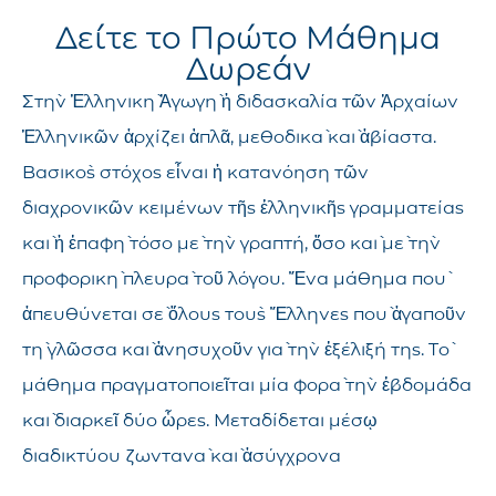
Δείτε το Πρώτο Μάθημα
Δωρεάν
Στὴν Ἑλληνικὴ Ἀγωγὴ ἡ διδασκαλία τῶν Ἀρχαίων
Ἑλληνικῶν ἀρχίζει ἁπλᾶ, μεθοδικὰ καὶ ἀβίαστα.
Βασικὸς στόχος εἶναι ἡ κατανόηση τῶν
διαχρονικῶν κειμένων τῆς ἑλληνικῆς γραμματείας
καὶ ἡ ἐπαφὴ τόσο μὲ τὴν γραπτή, ὅσο καὶ μὲ τὴν
προφορικὴ πλευρὰ τοῦ λόγου. Ἕνα μάθημα ποὺ
ἀπευθύνεται σὲ ὅλους τοὺς Ἕλληνες ποὺ ἀγαποῦν
τὴ γλῶσσα καὶ ἀνησυχοῦν γιὰ τὴν ἐξέλιξή της. Τὸ
μάθημα πραγματοποιεῖται μία φορὰ τὴν ἑβδομάδα
καὶ διαρκεῖ δύο ὧρες. Μεταδίδεται μέσῳ
διαδικτύου ζωντανὰ καὶ ἀσύγχρονα