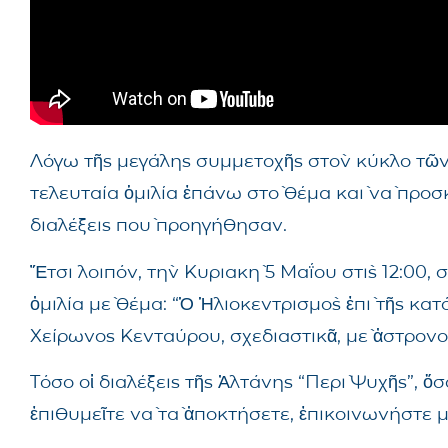
Λόγω τῆς μεγάλης συμμετοχῆς στὸν κύκλο τῶ
τελευταία ὁμιλία ἐπάνω στὸ θέμα καὶ νὰ προ
διαλέξεις ποὺ προηγήθησαν.
Ἔτσι λοιπόν, τὴν Κυριακὴ 5 Μαΐου στὶς 12:00
ὀμιλία μὲ θέμα: “Ὁ Ἡλιοκεντρισμὸς ἐπὶ τῆς κα
Χείρωνος Κενταύρου, σχεδιαστικᾶ, μὲ ἀστρονο
Τόσο οἱ διαλέξεις τῆς Ἀλτάνης “Περὶ Ψυχῆς”, ὄ
ἐπιθυμεῖτε νὰ τὰ ἀποκτήσετε, ἐπικοινωνήστε μ