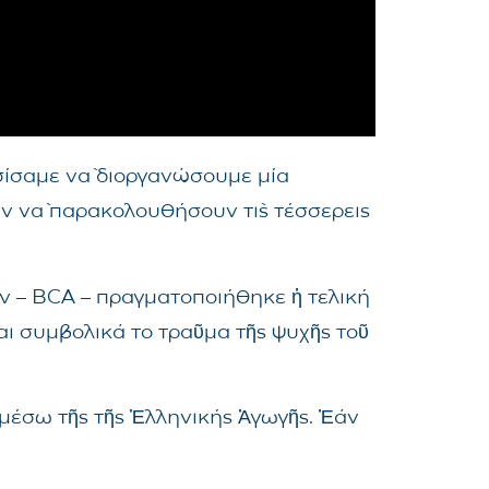
σίσαμε νὰ διοργανώσουμε μία
αν νὰ παρακολουθήσουν τὶς τέσσερεις
ῶν – BCA – πραγματοποιήθηκε ἡ τελική
αι συμβολικά το τραῦμα τῆς ψυχῆς τοῦ
ι μέσω τῆς τῆς Ἑλληνικής Ἀγωγῆς. Ἐάν