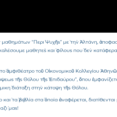
ν μαθημάτων “Περὶ Ψυχῆς” μὲ τὴν Ἀλτάνη, ἀποφα
σκαλέσουμε μαθητὲς καὶ φίλους ποὺ δὲν κατάφερ
, στὸ ἀμφιθέατρο τοῦ Οἰκονομικοῦ Κολλεγίου Ἀθην
τόψεως τῆς Θόλου τῆς Ἐπιδαύρου”, ὅπου ἐμφανίζετ
μικὴ διάταξη στὴν κάτοψη τῆς Θόλου.
σο καὶ τὰ βιβλία στὰ ὀποία ἀναφέρεται, διατίθεντα
αζὶ μας!