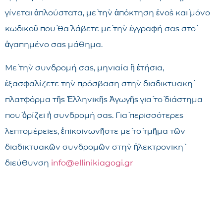
γίνεται ἁπλούστατα, μὲ τὴν ἀπόκτηση ἑνὸς καὶ μόνο
κωδικοῦ ποὺ θὰ λάβετε μὲ τὴν ἐγγραφή σας στὸ
ἀγαπημένο σας μάθημα.
Μὲ τὴν συνδρομή σας, μηνιαία ἢ ἐτήσια,
ἐξασφαλίζετε τὴν πρόσβαση στὴν διαδικτυακὴ
πλατφόρμα τῆς Ἑλληνικῆς Ἀγωγῆς γιὰ τὸ διάστημα
ποὺ ὁρίζει ἡ συνδρομή σας. Γιὰ περισσότερες
λεπτομέρειες, ἐπικοινωνῆστε μὲ τὸ τμῆμα τῶν
διαδικτυακῶν συνδρομῶν στὴν ἠλεκτρονικὴ
διεύθυνση
info@ellinikiagogi.gr