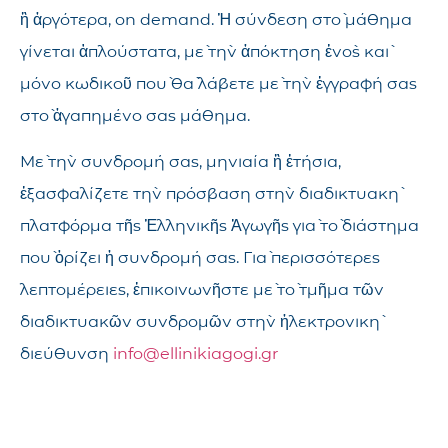
ἢ ἀργότερα, on demand. Ἡ σύνδεση στὸ μάθημα
γίνεται ἁπλούστατα, μὲ τὴν ἀπόκτηση ἑνὸς καὶ
μόνο κωδικοῦ ποὺ θὰ λάβετε μὲ τὴν ἐγγραφή σας
στὸ ἀγαπημένο σας μάθημα.
Μὲ τὴν συνδρομή σας, μηνιαία ἢ ἐτήσια,
ἐξασφαλίζετε τὴν πρόσβαση στὴν διαδικτυακὴ
πλατφόρμα τῆς Ἑλληνικῆς Ἀγωγῆς γιὰ τὸ διάστημα
ποὺ ὁρίζει ἡ συνδρομή σας. Γιὰ περισσότερες
λεπτομέρειες, ἐπικοινωνῆστε μὲ τὸ τμῆμα τῶν
διαδικτυακῶν συνδρομῶν στὴν ἠλεκτρονικὴ
διεύθυνση
info@ellinikiagogi.gr