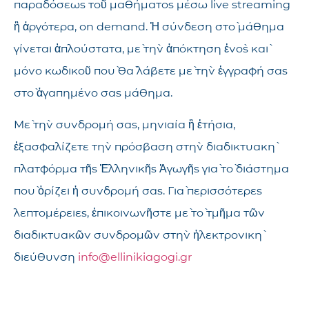
παραδόσεως τοῦ μαθήματος μέσω live streaming
ἢ ἀργότερα, on demand. Ἡ σύνδεση στὸ μάθημα
γίνεται ἁπλούστατα, μὲ τὴν ἀπόκτηση ἑνὸς καὶ
μόνο κωδικοῦ ποὺ θὰ λάβετε μὲ τὴν ἐγγραφή σας
στὸ ἀγαπημένο σας μάθημα.
Μὲ τὴν συνδρομή σας, μηνιαία ἢ ἐτήσια,
ἐξασφαλίζετε τὴν πρόσβαση στὴν διαδικτυακὴ
πλατφόρμα τῆς Ἑλληνικῆς Ἀγωγῆς γιὰ τὸ διάστημα
ποὺ ὁρίζει ἡ συνδρομή σας. Γιὰ περισσότερες
λεπτομέρειες, ἐπικοινωνῆστε μὲ τὸ τμῆμα τῶν
διαδικτυακῶν συνδρομῶν στὴν ἠλεκτρονικὴ
διεύθυνση
info@ellinikiagogi.gr