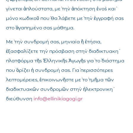
γίνεται ἁπλούστατα, μὲ τὴν ἀπόκτηση ἑνὸς καὶ
μόνο κωδικοῦ ποὺ θὰ λάβετε μὲ τὴν ἐγγραφή σας
στὸ ἀγαπημένο σας μάθημα.
Μὲ τὴν συνδρομή σας, μηνιαία ἢ ἐτήσια,
ἐξασφαλίζετε τὴν πρόσβαση στὴν διαδικτυακὴ
πλατφόρμα τῆς Ἑλληνικῆς Ἀγωγῆς γιὰ τὸ διάστημα
ποὺ ὁρίζει ἡ συνδρομή σας. Γιὰ περισσότερες
λεπτομέρειες, ἐπικοινωνῆστε μὲ τὸ τμῆμα τῶν
διαδικτυακῶν συνδρομῶν στὴν ἠλεκτρονικὴ
διεύθυνση
info@ellinikiagogi.gr