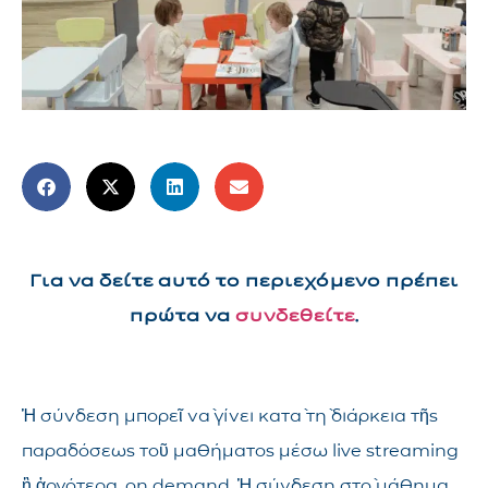
Για να δείτε αυτό το περιεχόμενο πρέπει
πρώτα να
συνδεθείτε
.
Ἡ σύνδεση μπορεῖ νὰ γίνει κατὰ τὴ διάρκεια τῆς
παραδόσεως τοῦ μαθήματος μέσω live streaming
ἢ ἀργότερα, on demand. Ἡ σύνδεση στὸ μάθημα