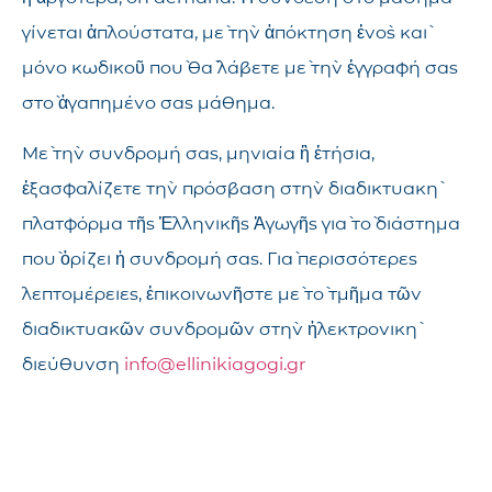
γίνεται ἁπλούστατα, μὲ τὴν ἀπόκτηση ἑνὸς καὶ
μόνο κωδικοῦ ποὺ θὰ λάβετε μὲ τὴν ἐγγραφή σας
στὸ ἀγαπημένο σας μάθημα.
Μὲ τὴν συνδρομή σας, μηνιαία ἢ ἐτήσια,
ἐξασφαλίζετε τὴν πρόσβαση στὴν διαδικτυακὴ
πλατφόρμα τῆς Ἑλληνικῆς Ἀγωγῆς γιὰ τὸ διάστημα
ποὺ ὁρίζει ἡ συνδρομή σας. Γιὰ περισσότερες
λεπτομέρειες, ἐπικοινωνῆστε μὲ τὸ τμῆμα τῶν
διαδικτυακῶν συνδρομῶν στὴν ἠλεκτρονικὴ
διεύθυνση
info@ellinikiagogi.gr