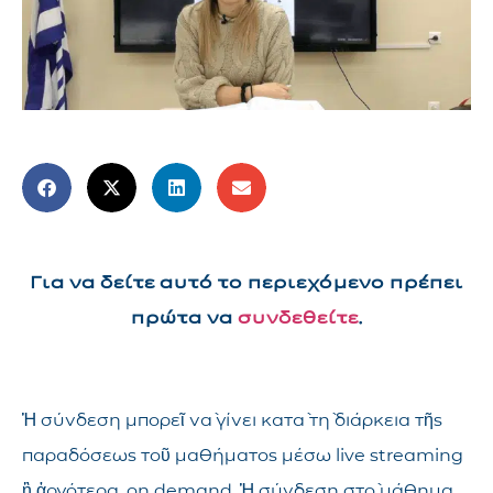
Για να δείτε αυτό το περιεχόμενο πρέπει
πρώτα να
συνδεθείτε
.
Ἡ σύνδεση μπορεῖ νὰ γίνει κατὰ τὴ διάρκεια τῆς
παραδόσεως τοῦ μαθήματος μέσω live streaming
ἢ ἀργότερα, on demand. Ἡ σύνδεση στὸ μάθημα