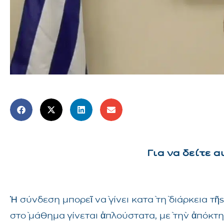
Για να δείτε 
Ἡ σύνδεση μπορεῖ νὰ γίνει κατὰ τὴ διάρκεια 
στὸ μάθημα γίνεται ἁπλούστατα, μὲ τὴν ἀπόκτ