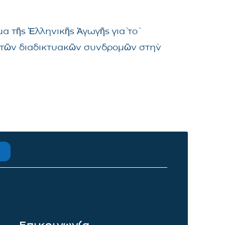
α τῆς Ἑλληνικῆς Ἀγωγῆς γιὰ τὸ
μα τῶν διαδικτυακῶν συνδρομῶν στὴν
Επικοινωνία