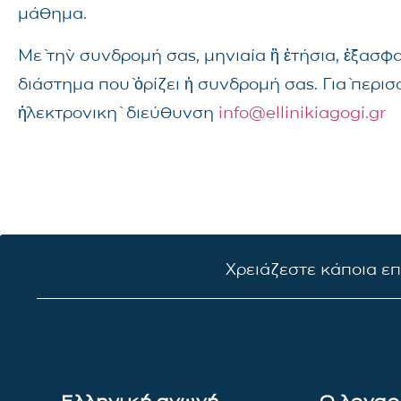
μάθημα.
Μὲ τὴν συνδρομή σας, μηνιαία ἢ ἐτήσια, ἐξασφ
διάστημα ποὺ ὁρίζει ἡ συνδρομή σας. Γιὰ περι
ἠλεκτρονικὴ διεύθυνση
info@ellinikiagogi.gr
Χρειάζεστε κάποια ε
Ελληνική αγωγή
Ο λογαρ