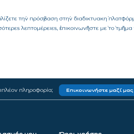
αλίζετε τὴν πρόσβαση στὴν διαδικτυακὴ πλατφόρμ
σσότερες λεπτομέρειες, ἐπικοινωνῆστε μὲ τὸ τμῆ
πιπλέον πληροφορία;
Επικοινωνήστε μαζί μας
ιασμός μου
Όροι χρήσης