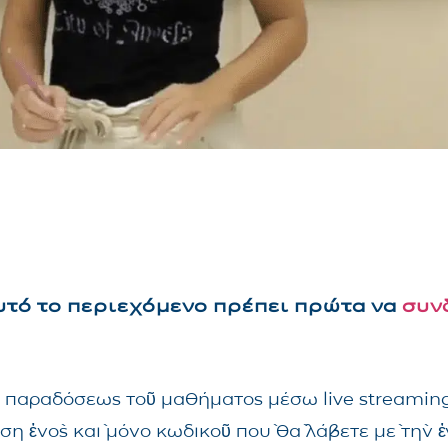
αυτό το περιεχόμενο πρέπει πρώτα να
συν
τῆς παραδόσεως τοῦ μαθήματος μέσω live streami
ηση ἑνὸς καὶ μόνο κωδικοῦ ποὺ θὰ λάβετε μὲ τὴν 