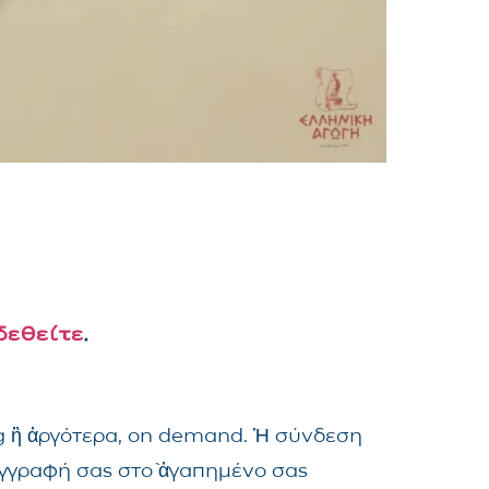
δεθείτε
.
ng ἢ ἀργότερα, on demand. Ἡ σύνδεση
ἐγγραφή σας στὸ ἀγαπημένο σας