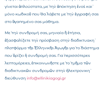
γίνεται ἁπλούστατα, μὲ τὴν ἀπόκτηση ἑνὸς καὶ
μόνο κωδικοῦ ποὺ θὰ λάβετε μὲ τὴν ἐγγραφή σας
στὸ ἀγαπημένο σας μάθημα.
Μὲ τὴν συνδρομή σας, μηνιαία ἢ ἐτήσια,
ἐξασφαλίζετε τὴν πρόσβαση στὴν διαδικτυακὴ
πλατφόρμα τῆς Ἑλληνικῆς Ἀγωγῆς γιὰ τὸ διάστημα
ποὺ ὁρίζει ἡ συνδρομή σας. Γιὰ περισσότερες
λεπτομέρειες, ἐπικοινωνῆστε μὲ τὸ τμῆμα τῶν
διαδικτυακῶν συνδρομῶν στὴν ἠλεκτρονικὴ
διεύθυνση
info@ellinikiagogi.gr