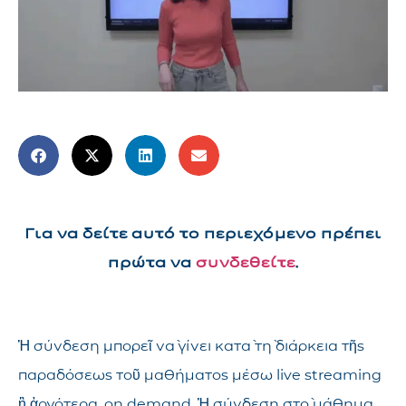
Για να δείτε αυτό το περιεχόμενο πρέπει
πρώτα να
συνδεθείτε
.
Ἡ σύνδεση μπορεῖ νὰ γίνει κατὰ τὴ διάρκεια τῆς
παραδόσεως τοῦ μαθήματος μέσω live streaming
ἢ ἀργότερα, on demand. Ἡ σύνδεση στὸ μάθημα