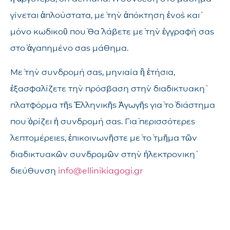
γίνεται ἁπλούστατα, μὲ τὴν ἀπόκτηση ἑνὸς καὶ
μόνο κωδικοῦ ποὺ θὰ λάβετε μὲ τὴν ἐγγραφή σας
στὸ ἀγαπημένο σας μάθημα.
Μὲ τὴν συνδρομή σας, μηνιαία ἢ ἐτήσια,
ἐξασφαλίζετε τὴν πρόσβαση στὴν διαδικτυακὴ
πλατφόρμα τῆς Ἑλληνικῆς Ἀγωγῆς γιὰ τὸ διάστημα
ποὺ ὁρίζει ἡ συνδρομή σας. Γιὰ περισσότερες
λεπτομέρειες, ἐπικοινωνῆστε μὲ τὸ τμῆμα τῶν
διαδικτυακῶν συνδρομῶν στὴν ἠλεκτρονικὴ
διεύθυνση
info@ellinikiagogi.gr