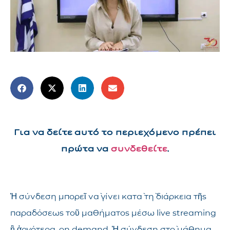
Για να δείτε αυτό το περιεχόμενο πρέπει
πρώτα να
συνδεθείτε
.
Ἡ σύνδεση μπορεῖ νὰ γίνει κατὰ τὴ διάρκεια τῆς
παραδόσεως τοῦ μαθήματος μέσω live streaming
ἢ ἀργότερα, on demand. Ἡ σύνδεση στὸ μάθημα