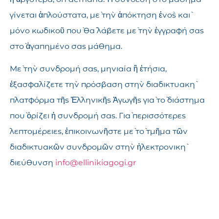
γίνεται ἁπλούστατα, μὲ τὴν ἀπόκτηση ἑνὸς καὶ
μόνο κωδικοῦ ποὺ θὰ λάβετε μὲ τὴν ἐγγραφή σας
στὸ ἀγαπημένο σας μάθημα.
Μὲ τὴν συνδρομή σας, μηνιαία ἢ ἐτήσια,
ἐξασφαλίζετε τὴν πρόσβαση στὴν διαδικτυακὴ
πλατφόρμα τῆς Ἑλληνικῆς Ἀγωγῆς γιὰ τὸ διάστημα
ποὺ ὁρίζει ἡ συνδρομή σας. Γιὰ περισσότερες
λεπτομέρειες, ἐπικοινωνῆστε μὲ τὸ τμῆμα τῶν
διαδικτυακῶν συνδρομῶν στὴν ἠλεκτρονικὴ
διεύθυνση
info@ellinikiagogi.gr