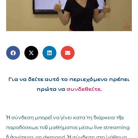
Για να δείτε αυτό το περιεχόμενο πρέπει
πρώτα να
συνδεθείτε
.
Ἡ σύνδεση μπορεῖ νὰ γίνει κατὰ τὴ διάρκεια τῆς
παραδόσεως τοῦ μαθήματος μέσω live streaming
ἢ ἀργότερα, on demand. Ἡ σύνδεση στὸ μάθημα