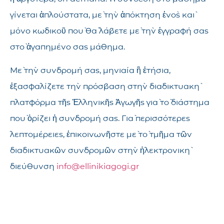
γίνεται ἁπλούστατα, μὲ τὴν ἀπόκτηση ἑνὸς καὶ
μόνο κωδικοῦ ποὺ θὰ λάβετε μὲ τὴν ἐγγραφή σας
στὸ ἀγαπημένο σας μάθημα.
Μὲ τὴν συνδρομή σας, μηνιαία ἢ ἐτήσια,
ἐξασφαλίζετε τὴν πρόσβαση στὴν διαδικτυακὴ
πλατφόρμα τῆς Ἑλληνικῆς Ἀγωγῆς γιὰ τὸ διάστημα
ποὺ ὁρίζει ἡ συνδρομή σας. Γιὰ περισσότερες
λεπτομέρειες, ἐπικοινωνῆστε μὲ τὸ τμῆμα τῶν
διαδικτυακῶν συνδρομῶν στὴν ἠλεκτρονικὴ
διεύθυνση
info@ellinikiagogi.gr