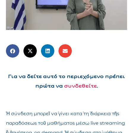
Για να δείτε αυτό το περιεχόμενο πρέπει
πρώτα να
συνδεθείτε
.
Ἡ σύνδεση μπορεῖ νὰ γίνει κατὰ τὴ διάρκεια τῆς
παραδόσεως τοῦ μαθήματος μέσω live streaming
ἢ ἀργότερα, on demand. Ἡ σύνδεση στὸ μάθημα