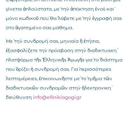
γίνεται ἁπλούστατα, μὲ τὴν ἀπόκτηση ἑνὸς καὶ
μόνο κωδικοῦ ποὺ θὰ λάβετε μὲ τὴν ἐγγραφή σας
στὸ ἀγαπημένο σας μάθημα.
Μὲ τὴν συνδρομή σας, μηνιαία ἢ ἐτήσια,
ἐξασφαλίζετε τὴν πρόσβαση στὴν διαδικτυακὴ
πλατφόρμα τῆς Ἑλληνικῆς Ἀγωγῆς γιὰ τὸ διάστημα
ποὺ ὁρίζει ἡ συνδρομή σας. Γιὰ περισσότερες
λεπτομέρειες, ἐπικοινωνῆστε μὲ τὸ τμῆμα τῶν
διαδικτυακῶν συνδρομῶν στὴν ἠλεκτρονικὴ
διεύθυνση
info@ellinikiagogi.gr