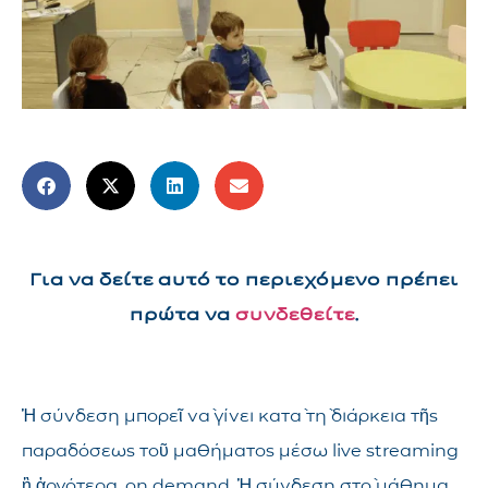
Για να δείτε αυτό το περιεχόμενο πρέπει
πρώτα να
συνδεθείτε
.
Ἡ σύνδεση μπορεῖ νὰ γίνει κατὰ τὴ διάρκεια τῆς
παραδόσεως τοῦ μαθήματος μέσω live streaming
ἢ ἀργότερα, on demand. Ἡ σύνδεση στὸ μάθημα