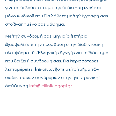
γίνεται ἁπλούστατα, μὲ τὴν ἀπόκτηση ἑνὸς καὶ
μόνο κωδικοῦ ποὺ θὰ λάβετε μὲ τὴν ἐγγραφή σας
στὸ ἀγαπημένο σας μάθημα.
Μὲ τὴν συνδρομή σας, μηνιαία ἢ ἐτήσια,
ἐξασφαλίζετε τὴν πρόσβαση στὴν διαδικτυακὴ
πλατφόρμα τῆς Ἑλληνικῆς Ἀγωγῆς γιὰ τὸ διάστημα
ποὺ ὁρίζει ἡ συνδρομή σας. Γιὰ περισσότερες
λεπτομέρειες, ἐπικοινωνῆστε μὲ τὸ τμῆμα τῶν
διαδικτυακῶν συνδρομῶν στὴν ἠλεκτρονικὴ
διεύθυνση
info@ellinikiagogi.gr