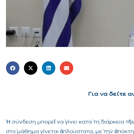
Για να δείτε 
Ἡ σύνδεση μπορεῖ νὰ γίνει κατὰ τὴ διάρκεια 
στὸ μάθημα γίνεται ἁπλούστατα, μὲ τὴν ἀπόκτ