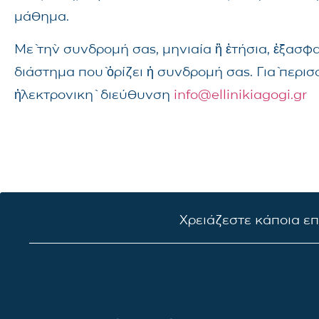
μάθημα.
Μὲ τὴν συνδρομή σας, μηνιαία ἢ ἐτήσια, ἐξασφ
διάστημα ποὺ ὁρίζει ἡ συνδρομή σας. Γιὰ περι
ἠλεκτρονικὴ διεύθυνση
info@ellinikiagogi.gr
Χρειάζεστε κάποια ε