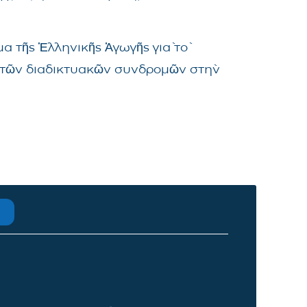
α τῆς Ἑλληνικῆς Ἀγωγῆς γιὰ τὸ
μα τῶν διαδικτυακῶν συνδρομῶν στὴν