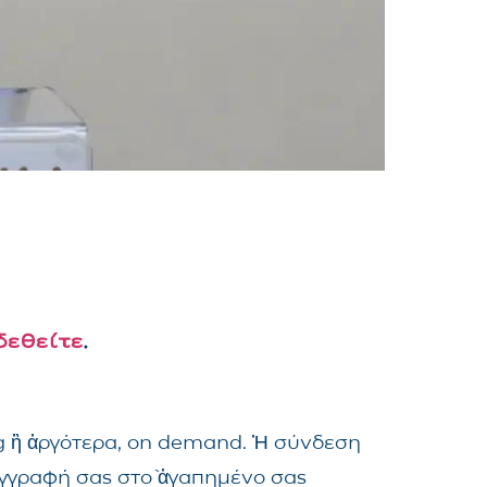
δεθείτε
.
ng ἢ ἀργότερα, on demand. Ἡ σύνδεση
ἐγγραφή σας στὸ ἀγαπημένο σας