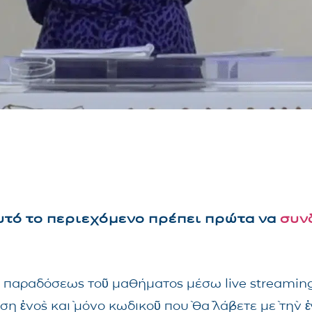
αυτό το περιεχόμενο πρέπει πρώτα να
συν
τῆς παραδόσεως τοῦ μαθήματος μέσω live streami
ηση ἑνὸς καὶ μόνο κωδικοῦ ποὺ θὰ λάβετε μὲ τὴν 