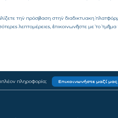
αλίζετε τὴν πρόσβαση στὴν διαδικτυακὴ πλατφόρμ
σσότερες λεπτομέρειες, ἐπικοινωνῆστε μὲ τὸ τμῆ
πιπλέον πληροφορία;
Επικοινωνήστε μαζί μας