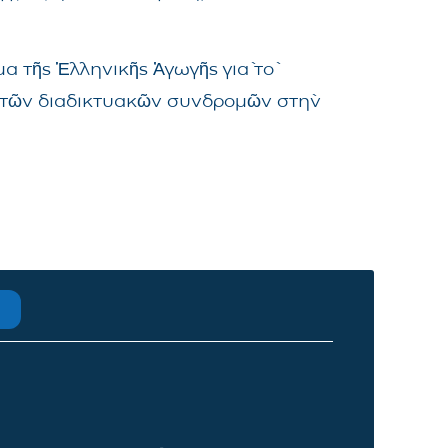
α τῆς Ἑλληνικῆς Ἀγωγῆς γιὰ τὸ
μα τῶν διαδικτυακῶν συνδρομῶν στὴν