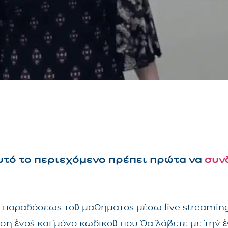
αυτό το περιεχόμενο πρέπει πρώτα να
συν
τῆς παραδόσεως τοῦ μαθήματος μέσω live streami
ηση ἑνὸς καὶ μόνο κωδικοῦ ποὺ θὰ λάβετε μὲ τὴν 