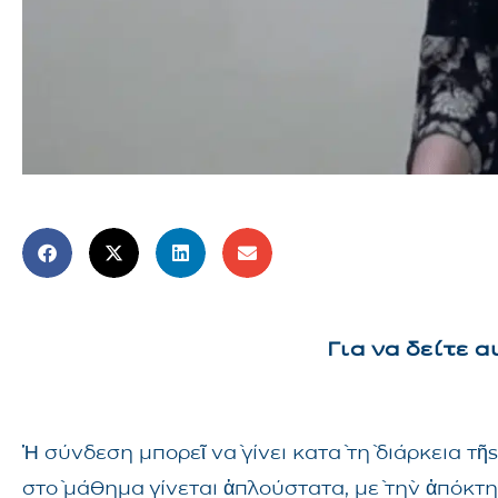
Για να δείτε 
Ἡ σύνδεση μπορεῖ νὰ γίνει κατὰ τὴ διάρκεια 
στὸ μάθημα γίνεται ἁπλούστατα, μὲ τὴν ἀπόκτ