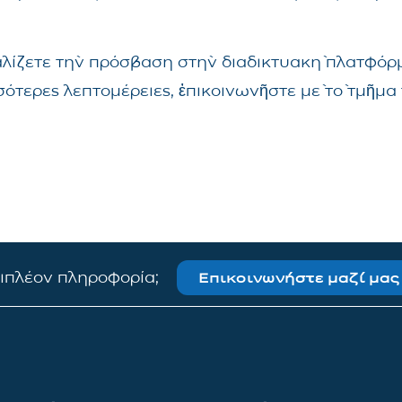
αλίζετε τὴν πρόσβαση στὴν διαδικτυακὴ πλατφόρμ
σσότερες λεπτομέρειες, ἐπικοινωνῆστε μὲ τὸ τμῆ
πιπλέον πληροφορία;
Επικοινωνήστε μαζί μας