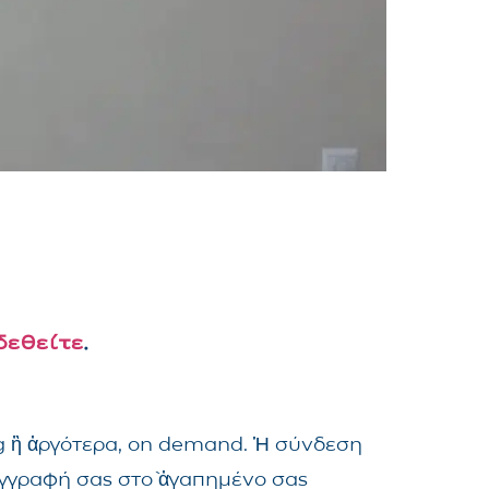
δεθείτε
.
ng ἢ ἀργότερα, on demand. Ἡ σύνδεση
ἐγγραφή σας στὸ ἀγαπημένο σας