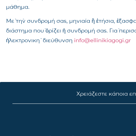
μάθημα.
Μὲ τὴν συνδρομή σας, μηνιαία ἢ ἐτήσια, ἐξασφ
διάστημα ποὺ ὁρίζει ἡ συνδρομή σας. Γιὰ περι
ἠλεκτρονικὴ διεύθυνση
info@ellinikiagogi.gr
Χρειάζεστε κάποια ε