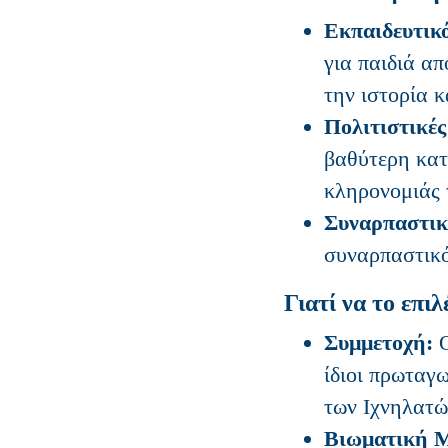
Εκπαιδευτικό
για παιδιά α
την ιστορία κ
Πολιτιστικές
βαθύτερη κατ
κληρονομιάς
Συναρπαστι
συναρπαστικό
Γιατί να το επιλ
Συμμετοχή:
Ο
ίδιοι πρωταγω
των Ιχνηλατώ
Βιωματική 