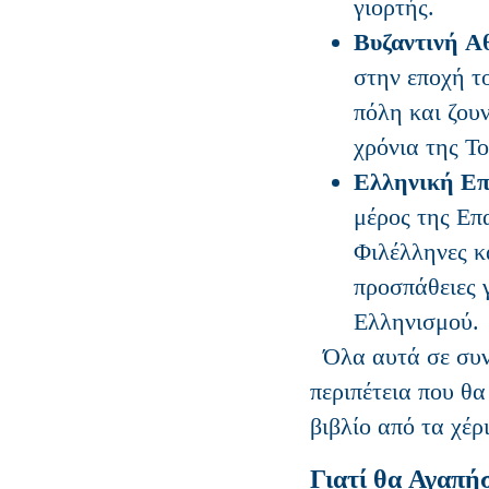
γιορτής.
Βυζαντινή Α
στην εποχή τ
πόλη και ζου
χρόνια της Τ
Ελληνική Επ
μέρος της Επ
Φιλέλληνες κ
προσπάθειες 
Ελληνισμού.
Όλα αυτά σε συνδυασμό με μία συναρπαστική
περιπέτεια που θα
βιβλίο από τα χέρ
Γιατί θα Αγαπήσ