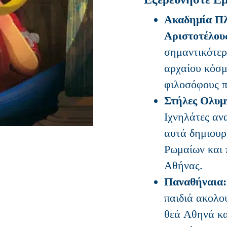
Ακαδημία Πλ
Αριστοτέλου
σημαντικότερ
αρχαίου κόσμ
φιλοσόφους π
Στήλες Ολυμ
Ιχνηλάτες αν
αυτά δημιουρ
Ρωμαίων και 
Αθήνας.
Παναθήναια:
παιδιά ακολο
θεά Αθηνά κα