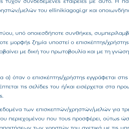
τις τυχόν συνδεδεμένες εταιρείες με αυτό. Η 
στών/μελών του ellinikiagogi.gr και οποιωνδήπ
κτύου, υπό οποιεσδήποτε συνθήκες, συμπεριλαμβ
ήποτε μορφής ζημία υποστεί ο επισκέπτης/χρήστη
προβαίνει με δική του πρωτοβουλία και με τη γνώ
να α) όταν ο επισκέπτης/χρήστης εγγράφεται στις
σκέπτεται τις σελίδες του ή/και εισέρχεται στα 
ς.
 δεδομένα των επισκεπτών/χρηστών/μελών για τρε
ου περιεχομένου που τους προσφέρει, ούτως ώστε
 απαιτήσεων των χρηστών του σχετικά με τις υπη