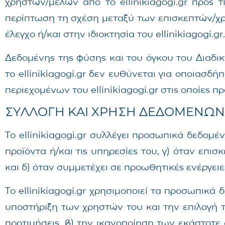
χρηστών/μελών από το ellinikiagogi.gr προς 
περίπτωση τη σχέση μεταξύ των επισκεπτών/χρη
έλεγχο ή/και στην ιδιοκτησία του ellinikiagogi.gr.
Δεδομένης της φύσης και του όγκου του Διαδι
το ellinikiagogi.gr δεν ευθύνεται για οποιασδ
περιεχομένων του ellinikiagogi.gr στις οποίες 
ΣΥΛΛΟΓΗ ΚΑΙ ΧΡΗΣΗ ΔΕΔΟΜΕΝΩΝ
Το ellinikiagogi.gr συλλέγει προσωπικά δεδομέ
προϊόντα ή/και τις υπηρεσίες του, γ) όταν επι
και δ) όταν συμμετέχει σε προωθητικές ενέργειε
Το ellinikiagogi.gr χρησιμοποιεί τα προσωπικά
υποστήριξη των χρηστών του και την επιλογή τ
προτιμήσεις, β) την ικανοποίηση των εκάστοτε