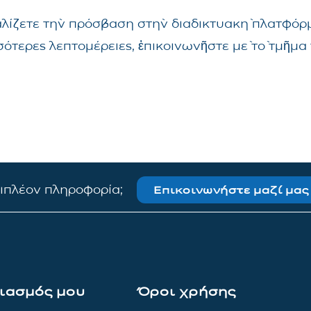
αλίζετε τὴν πρόσβαση στὴν διαδικτυακὴ πλατφόρμ
σσότερες λεπτομέρειες, ἐπικοινωνῆστε μὲ τὸ τμῆ
πιπλέον πληροφορία;
Επικοινωνήστε μαζί μας
ιασμός μου
Όροι χρήσης