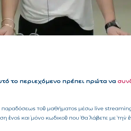
αυτό το περιεχόμενο πρέπει πρώτα να
συν
τῆς παραδόσεως τοῦ μαθήματος μέσω live streami
ηση ἑνὸς καὶ μόνο κωδικοῦ ποὺ θὰ λάβετε μὲ τὴν 