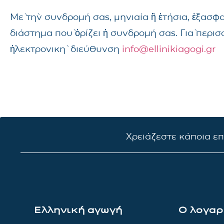
Μὲ τὴν συνδρομή σας, μηνιαία ἢ ἐτήσια, ἐξασφ
διάστημα ποὺ ὁρίζει ἡ συνδρομή σας. Γιὰ περι
ἠλεκτρονικὴ διεύθυνση
info@ellinikiagogi.gr
Χρειάζεστε κάποια ε
Ελληνική αγωγή
Ο λογαρ