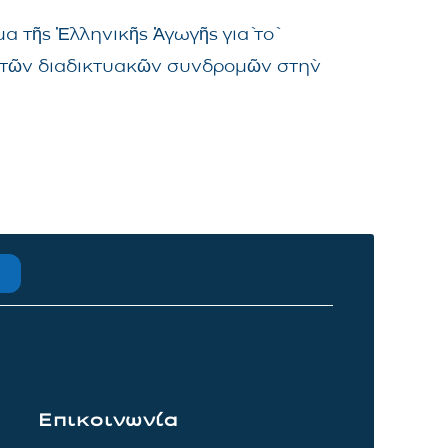
α τῆς Ἑλληνικῆς Ἀγωγῆς γιὰ τὸ
μα τῶν διαδικτυακῶν συνδρομῶν στὴν
Επικοινωνία