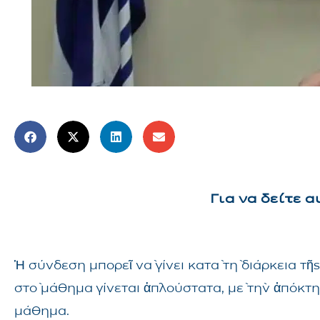
Για να δείτε 
Ἡ σύνδεση μπορεῖ νὰ γίνει κατὰ τὴ διάρκεια 
στὸ μάθημα γίνεται ἁπλούστατα, μὲ τὴν ἀπόκτ
μάθημα.