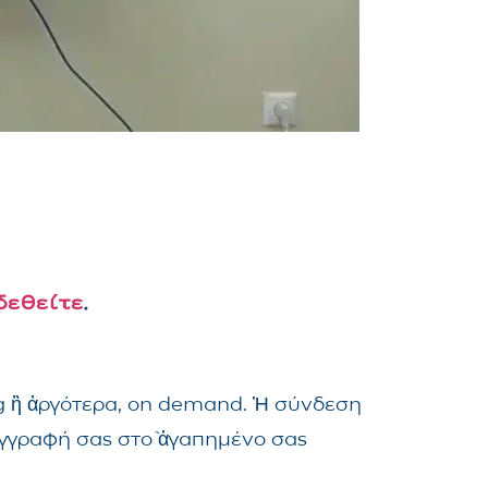
δεθείτε
.
ng ἢ ἀργότερα, on demand. Ἡ σύνδεση
ἐγγραφή σας στὸ ἀγαπημένο σας