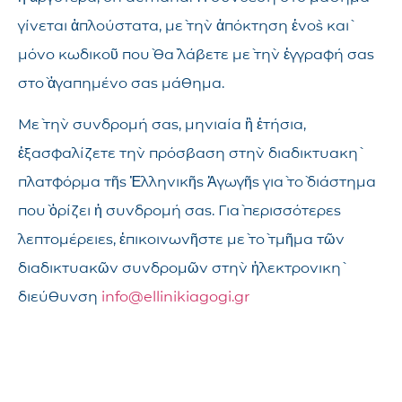
γίνεται ἁπλούστατα, μὲ τὴν ἀπόκτηση ἑνὸς καὶ
μόνο κωδικοῦ ποὺ θὰ λάβετε μὲ τὴν ἐγγραφή σας
στὸ ἀγαπημένο σας μάθημα.
Μὲ τὴν συνδρομή σας, μηνιαία ἢ ἐτήσια,
ἐξασφαλίζετε τὴν πρόσβαση στὴν διαδικτυακὴ
πλατφόρμα τῆς Ἑλληνικῆς Ἀγωγῆς γιὰ τὸ διάστημα
ποὺ ὁρίζει ἡ συνδρομή σας. Γιὰ περισσότερες
λεπτομέρειες, ἐπικοινωνῆστε μὲ τὸ τμῆμα τῶν
διαδικτυακῶν συνδρομῶν στὴν ἠλεκτρονικὴ
διεύθυνση
info@ellinikiagogi.gr