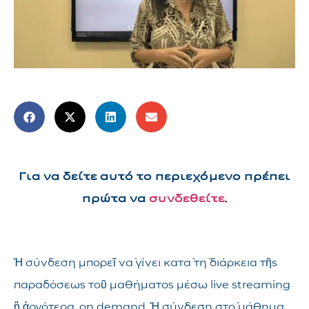
Για να δείτε αυτό το περιεχόμενο πρέπει
πρώτα να
συνδεθείτε
.
Ἡ σύνδεση μπορεῖ νὰ γίνει κατὰ τὴ διάρκεια τῆς
παραδόσεως τοῦ μαθήματος μέσω live streaming
ἢ ἀργότερα, on demand. Ἡ σύνδεση στὸ μάθημα