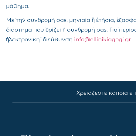
μάθημα.
Μὲ τὴν συνδρομή σας, μηνιαία ἢ ἐτήσια, ἐξασφ
διάστημα ποὺ ὁρίζει ἡ συνδρομή σας. Γιὰ περι
ἠλεκτρονικὴ διεύθυνση
info@ellinikiagogi.gr
Χρειάζεστε κάποια ε