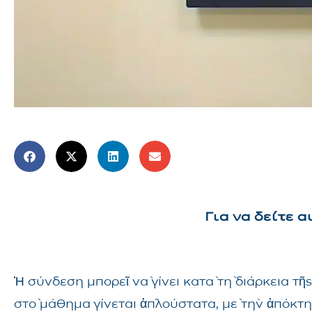
Για να δείτε 
Ἡ σύνδεση μπορεῖ νὰ γίνει κατὰ τὴ διάρκεια 
στὸ μάθημα γίνεται ἁπλούστατα, μὲ τὴν ἀπόκτ