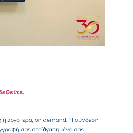
δεθείτε
.
ng ἢ ἀργότερα, on demand. Ἡ σύνδεση
ἐγγραφή σας στὸ ἀγαπημένο σας