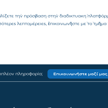
αλίζετε τὴν πρόσβαση στὴν διαδικτυακὴ πλατφόρμ
σσότερες λεπτομέρειες, ἐπικοινωνῆστε μὲ τὸ τμῆ
πιπλέον πληροφορία;
Επικοινωνήστε μαζί μας