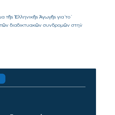
α τῆς Ἑλληνικῆς Ἀγωγῆς γιὰ τὸ
μα τῶν διαδικτυακῶν συνδρομῶν στὴν