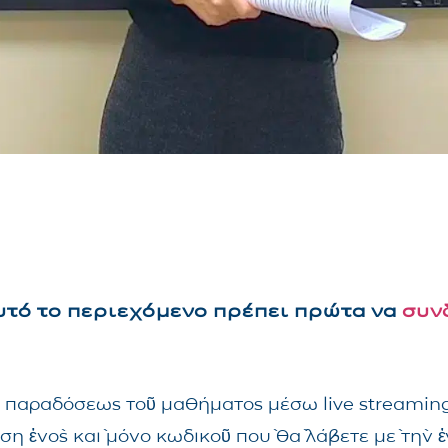
αυτό το περιεχόμενο πρέπει πρώτα να
συν
τῆς παραδόσεως τοῦ μαθήματος μέσω live streami
ηση ἑνὸς καὶ μόνο κωδικοῦ ποὺ θὰ λάβετε μὲ τὴν 