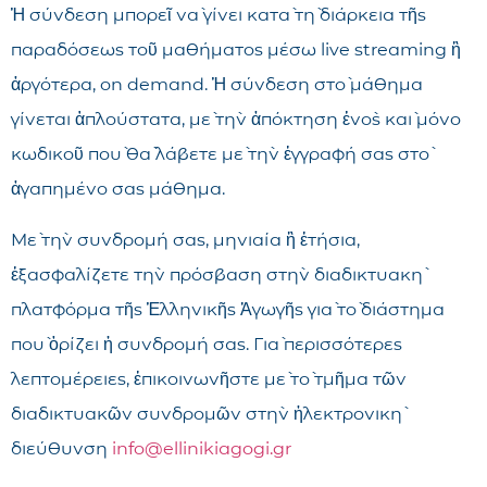
Ἡ σύνδεση μπορεῖ νὰ γίνει κατὰ τὴ διάρκεια τῆς
παραδόσεως τοῦ μαθήματος μέσω live streaming ἢ
ἀργότερα, on demand. Ἡ σύνδεση στὸ μάθημα
γίνεται ἁπλούστατα, μὲ τὴν ἀπόκτηση ἑνὸς καὶ μόνο
κωδικοῦ ποὺ θὰ λάβετε μὲ τὴν ἐγγραφή σας στὸ
ἀγαπημένο σας μάθημα.
Μὲ τὴν συνδρομή σας, μηνιαία ἢ ἐτήσια,
ἐξασφαλίζετε τὴν πρόσβαση στὴν διαδικτυακὴ
πλατφόρμα τῆς Ἑλληνικῆς Ἀγωγῆς γιὰ τὸ διάστημα
ποὺ ὁρίζει ἡ συνδρομή σας. Γιὰ περισσότερες
λεπτομέρειες, ἐπικοινωνῆστε μὲ τὸ τμῆμα τῶν
διαδικτυακῶν συνδρομῶν στὴν ἠλεκτρονικὴ
διεύθυνση
info@ellinikiagogi.gr