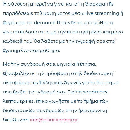
Ἡ σύνδεση μπορεῖ νὰ γίνει κατὰ τὴ διάρκεια τῆς
παραδόσεως τοῦ μαθήματος μέσω live streaming ἢ
ἀργότερα, on demand. Ἡ σύνδεση στὸ μάθημα
γίνεται ἁπλούστατα, μὲ τὴν ἀπόκτηση ἑνὸς καὶ μόνο
κωδικοῦ ποὺ θὰ λάβετε μὲ τὴν ἐγγραφή σας στὸ
ἀγαπημένο σας μάθημα.
Μὲ τὴν συνδρομή σας, μηνιαία ἢ ἐτήσια,
ἐξασφαλίζετε τὴν πρόσβαση στὴν διαδικτυακὴ
πλατφόρμα τῆς Ἑλληνικῆς Ἀγωγῆς γιὰ τὸ διάστημα
ποὺ ὁρίζει ἡ συνδρομή σας. Γιὰ περισσότερες
λεπτομέρειες, ἐπικοινωνῆστε μὲ τὸ τμῆμα τῶν
διαδικτυακῶν συνδρομῶν στὴν ἠλεκτρονικὴ
διεύθυνση
info@ellinikiagogi.gr