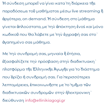
Ἡ σύνδεση μπορεῖ νὰ γίνει κατὰ τὴ διάρκεια τῆς
παραδόσεως τοῦ μαθήματος μέσω live streaming ἢ
ἀργότερα, on demand. Ἡ σύνδεση στὸ μάθημα
γίνεται ἁπλούστατα, μὲ τὴν ἀπόκτηση ἑνὸς καὶ μόνο
κωδικοῦ ποὺ θὰ λάβετε μὲ τὴν ἐγγραφή σας στὸ
ἀγαπημένο σας μάθημα.
Μὲ τὴν συνδρομή σας, μηνιαία ἢ ἐτήσια,
ἐξασφαλίζετε τὴν πρόσβαση στὴν διαδικτυακὴ
πλατφόρμα τῆς Ἑλληνικῆς Ἀγωγῆς γιὰ τὸ διάστημα
ποὺ ὁρίζει ἡ συνδρομή σας. Γιὰ περισσότερες
λεπτομέρειες, ἐπικοινωνῆστε μὲ τὸ τμῆμα τῶν
διαδικτυακῶν συνδρομῶν στὴν ἠλεκτρονικὴ
διεύθυνση
info@ellinikiagogi.gr