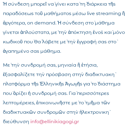
Ἡ σύνδεση μπορεῖ νὰ γίνει κατὰ τὴ διάρκεια τῆς
παραδόσεως τοῦ μαθήματος μέσω live streaming ἢ
ἀργότερα, on demand. Ἡ σύνδεση στὸ μάθημα
γίνεται ἁπλούστατα, μὲ τὴν ἀπόκτηση ἑνὸς καὶ μόνο
κωδικοῦ ποὺ θὰ λάβετε μὲ τὴν ἐγγραφή σας στὸ
ἀγαπημένο σας μάθημα.
Μὲ τὴν συνδρομή σας, μηνιαία ἢ ἐτήσια,
ἐξασφαλίζετε τὴν πρόσβαση στὴν διαδικτυακὴ
πλατφόρμα τῆς Ἑλληνικῆς Ἀγωγῆς γιὰ τὸ διάστημα
ποὺ ὁρίζει ἡ συνδρομή σας. Γιὰ περισσότερες
λεπτομέρειες, ἐπικοινωνῆστε μὲ τὸ τμῆμα τῶν
διαδικτυακῶν συνδρομῶν στὴν ἠλεκτρονικὴ
διεύθυνση
info@ellinikiagogi.gr