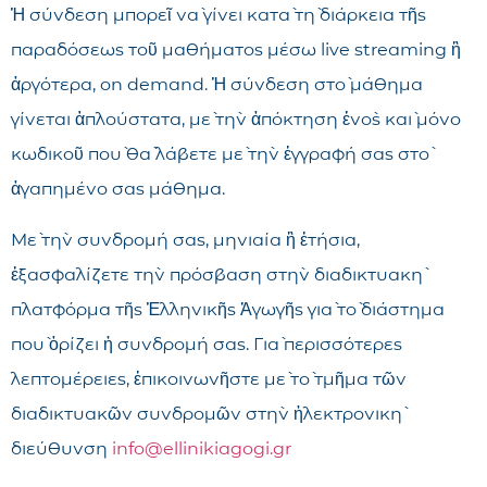
Ἡ σύνδεση μπορεῖ νὰ γίνει κατὰ τὴ διάρκεια τῆς
παραδόσεως τοῦ μαθήματος μέσω live streaming ἢ
ἀργότερα, on demand. Ἡ σύνδεση στὸ μάθημα
γίνεται ἁπλούστατα, μὲ τὴν ἀπόκτηση ἑνὸς καὶ μόνο
κωδικοῦ ποὺ θὰ λάβετε μὲ τὴν ἐγγραφή σας στὸ
ἀγαπημένο σας μάθημα.
Μὲ τὴν συνδρομή σας, μηνιαία ἢ ἐτήσια,
ἐξασφαλίζετε τὴν πρόσβαση στὴν διαδικτυακὴ
πλατφόρμα τῆς Ἑλληνικῆς Ἀγωγῆς γιὰ τὸ διάστημα
ποὺ ὁρίζει ἡ συνδρομή σας. Γιὰ περισσότερες
λεπτομέρειες, ἐπικοινωνῆστε μὲ τὸ τμῆμα τῶν
διαδικτυακῶν συνδρομῶν στὴν ἠλεκτρονικὴ
διεύθυνση
info@ellinikiagogi.gr