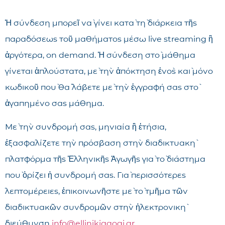
Ἡ σύνδεση μπορεῖ νὰ γίνει κατὰ τὴ διάρκεια τῆς
παραδόσεως τοῦ μαθήματος μέσω live streaming ἢ
ἀργότερα, on demand. Ἡ σύνδεση στὸ μάθημα
γίνεται ἁπλούστατα, μὲ τὴν ἀπόκτηση ἑνὸς καὶ μόνο
κωδικοῦ ποὺ θὰ λάβετε μὲ τὴν ἐγγραφή σας στὸ
ἀγαπημένο σας μάθημα.
Μὲ τὴν συνδρομή σας, μηνιαία ἢ ἐτήσια,
ἐξασφαλίζετε τὴν πρόσβαση στὴν διαδικτυακὴ
πλατφόρμα τῆς Ἑλληνικῆς Ἀγωγῆς γιὰ τὸ διάστημα
ποὺ ὁρίζει ἡ συνδρομή σας. Γιὰ περισσότερες
λεπτομέρειες, ἐπικοινωνῆστε μὲ τὸ τμῆμα τῶν
διαδικτυακῶν συνδρομῶν στὴν ἠλεκτρονικὴ
διεύθυνση
info@ellinikiagogi.gr