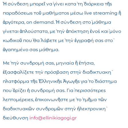
Ἡ σύνδεση μπορεῖ νὰ γίνει κατὰ τὴ διάρκεια τῆς
παραδόσεως τοῦ μαθήματος μέσω live streaming ἢ
ἀργότερα, on demand. Ἡ σύνδεση στὸ μάθημα
γίνεται ἁπλούστατα, μὲ τὴν ἀπόκτηση ἑνὸς καὶ μόνο
κωδικοῦ ποὺ θὰ λάβετε μὲ τὴν ἐγγραφή σας στὸ
ἀγαπημένο σας μάθημα.
Μὲ τὴν συνδρομή σας, μηνιαία ἢ ἐτήσια,
ἐξασφαλίζετε τὴν πρόσβαση στὴν διαδικτυακὴ
πλατφόρμα τῆς Ἑλληνικῆς Ἀγωγῆς γιὰ τὸ διάστημα
ποὺ ὁρίζει ἡ συνδρομή σας. Γιὰ περισσότερες
λεπτομέρειες, ἐπικοινωνῆστε μὲ τὸ τμῆμα τῶν
διαδικτυακῶν συνδρομῶν στὴν ἠλεκτρονικὴ
διεύθυνση
info@ellinikiagogi.gr