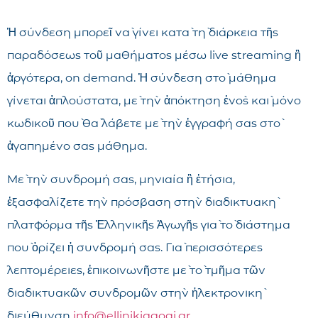
Ἡ σύνδεση μπορεῖ νὰ γίνει κατὰ τὴ διάρκεια τῆς
παραδόσεως τοῦ μαθήματος μέσω live streaming ἢ
ἀργότερα, on demand. Ἡ σύνδεση στὸ μάθημα
γίνεται ἁπλούστατα, μὲ τὴν ἀπόκτηση ἑνὸς καὶ μόνο
κωδικοῦ ποὺ θὰ λάβετε μὲ τὴν ἐγγραφή σας στὸ
ἀγαπημένο σας μάθημα.
Μὲ τὴν συνδρομή σας, μηνιαία ἢ ἐτήσια,
ἐξασφαλίζετε τὴν πρόσβαση στὴν διαδικτυακὴ
πλατφόρμα τῆς Ἑλληνικῆς Ἀγωγῆς γιὰ τὸ διάστημα
ποὺ ὁρίζει ἡ συνδρομή σας. Γιὰ περισσότερες
λεπτομέρειες, ἐπικοινωνῆστε μὲ τὸ τμῆμα τῶν
διαδικτυακῶν συνδρομῶν στὴν ἠλεκτρονικὴ
διεύθυνση
info@ellinikiagogi.gr