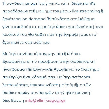
Ἡ σύνδεση μπορεῖ νὰ γίνει κατὰ τὴ διάρκεια τῆς
παραδόσεως τοῦ μαθήματος μέσω live streaming ἢ
ἀργότερα, on demand. Ἡ σύνδεση στὸ μάθημα
γίνεται ἁπλούστατα, μὲ τὴν ἀπόκτηση ἑνὸς καὶ μόνο
κωδικοῦ ποὺ θὰ λάβετε μὲ τὴν ἐγγραφή σας στὸ
ἀγαπημένο σας μάθημα.
Μὲ τὴν συνδρομή σας, μηνιαία ἢ ἐτήσια,
ἐξασφαλίζετε τὴν πρόσβαση στὴν διαδικτυακὴ
πλατφόρμα τῆς Ἑλληνικῆς Ἀγωγῆς γιὰ τὸ διάστημα
ποὺ ὁρίζει ἡ συνδρομή σας. Γιὰ περισσότερες
λεπτομέρειες, ἐπικοινωνῆστε μὲ τὸ τμῆμα τῶν
διαδικτυακῶν συνδρομῶν στὴν ἠλεκτρονικὴ
διεύθυνση
info@ellinikiagogi.gr