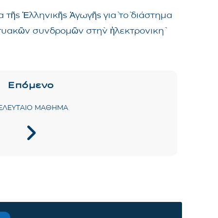
 τῆς Ἑλληνικῆς Ἀγωγῆς γιὰ τὸ διάστημα
δικτυακῶν συνδρομῶν στὴν ἠλεκτρονικὴ
Επόμενο
ΕΛΕΥΤΑΙΟ ΜΑΘΗΜΑ