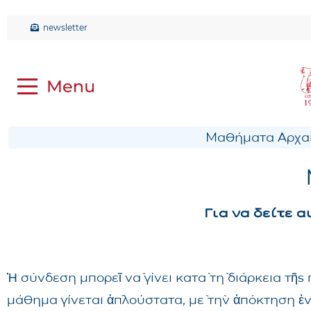
newsletter
Μαθήματα Αρχαί
Για να δείτε 
Ἡ σύνδεση μπορεῖ νὰ γίνει κατὰ τὴ διάρκεια τῆ
μάθημα γίνεται ἁπλούστατα, μὲ τὴν ἀπόκτηση ἑ