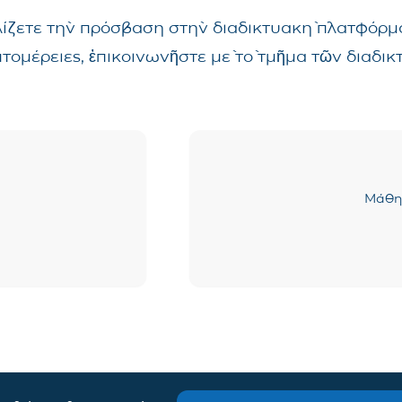
λίζετε τὴν πρόσβαση στὴν διαδικτυακὴ πλατφόρμα
επτομέρειες, ἐπικοινωνῆστε μὲ τὸ τμῆμα τῶν δια
Μάθημ