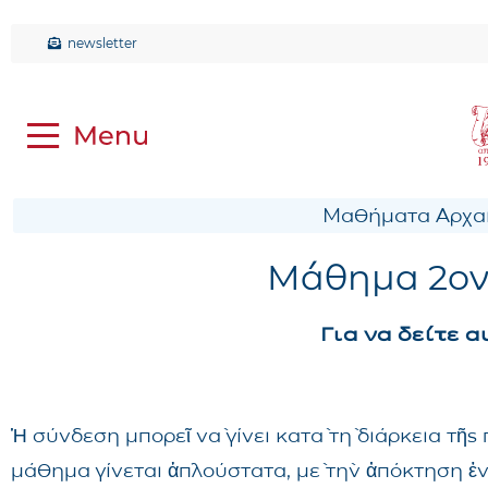
newsletter
Μαθήματα Αρχαί
Μάθημα 2ον 
Για να δείτε 
Ἡ σύνδεση μπορεῖ νὰ γίνει κατὰ τὴ διάρκεια τῆ
μάθημα γίνεται ἁπλούστατα, μὲ τὴν ἀπόκτηση ἑ