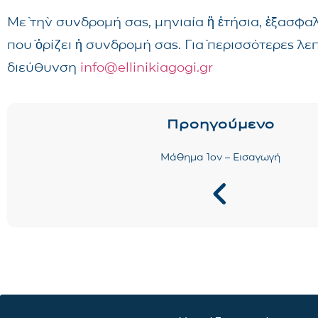
Μὲ τὴν συνδρομή σας, μηνιαία ἢ ἐτήσια, ἐξασφα
ποὺ ὁρίζει ἡ συνδρομή σας. Γιὰ περισσότερες λ
διεύθυνση
info@ellinikiagogi.gr
Προηγούμενο
Μάθημα 1ον – Εισαγωγή