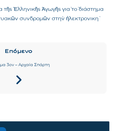
 τῆς Ἑλληνικῆς Ἀγωγῆς γιὰ τὸ διάστημα
δικτυακῶν συνδρομῶν στὴν ἠλεκτρονικὴ
Επόμενο
α 3ον – Αρχαία Σπάρτη