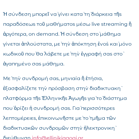
Ἡ σύνδεση μπορεῖ νὰ γίνει κατὰ τὴ διάρκεια τῆς
παραδόσεως τοῦ μαθήματος μέσω live streaming ἢ
ἀργότερα, on demand. Ἡ σύνδεση στὸ μάθημα
γίνεται ἁπλούστατα, μὲ τὴν ἀπόκτηση ἑνὸς καὶ μόνο
κωδικοῦ ποὺ θὰ λάβετε μὲ τὴν ἐγγραφή σας στὸ
ἀγαπημένο σας μάθημα.
Μὲ τὴν συνδρομή σας, μηνιαία ἢ ἐτήσια,
ἐξασφαλίζετε τὴν πρόσβαση στὴν διαδικτυακὴ
πλατφόρμα τῆς Ἑλληνικῆς Ἀγωγῆς γιὰ τὸ διάστημα
ποὺ ὁρίζει ἡ συνδρομή σας. Γιὰ περισσότερες
λεπτομέρειες, ἐπικοινωνῆστε μὲ τὸ τμῆμα τῶν
διαδικτυακῶν συνδρομῶν στὴν ἠλεκτρονικὴ
διεύθυνση
info@ellinikiagogi.gr