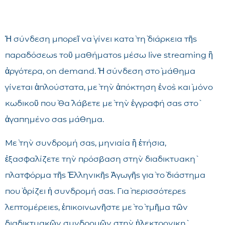
Ἡ σύνδεση μπορεῖ νὰ γίνει κατὰ τὴ διάρκεια τῆς
παραδόσεως τοῦ μαθήματος μέσω live streaming ἢ
ἀργότερα, on demand. Ἡ σύνδεση στὸ μάθημα
γίνεται ἁπλούστατα, μὲ τὴν ἀπόκτηση ἑνὸς καὶ μόνο
κωδικοῦ ποὺ θὰ λάβετε μὲ τὴν ἐγγραφή σας στὸ
ἀγαπημένο σας μάθημα.
Μὲ τὴν συνδρομή σας, μηνιαία ἢ ἐτήσια,
ἐξασφαλίζετε τὴν πρόσβαση στὴν διαδικτυακὴ
πλατφόρμα τῆς Ἑλληνικῆς Ἀγωγῆς γιὰ τὸ διάστημα
ποὺ ὁρίζει ἡ συνδρομή σας. Γιὰ περισσότερες
λεπτομέρειες, ἐπικοινωνῆστε μὲ τὸ τμῆμα τῶν
διαδικτυακῶν συνδρομῶν στὴν ἠλεκτρονικὴ