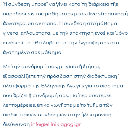
Ἡ σύνδεση μπορεῖ νὰ γίνει κατὰ τὴ διάρκεια τῆς
παραδόσεως τοῦ μαθήματος μέσω live streaming ἢ
ἀργότερα, on demand. Ἡ σύνδεση στὸ μάθημα
γίνεται ἁπλούστατα, μὲ τὴν ἀπόκτηση ἑνὸς καὶ μόνο
κωδικοῦ ποὺ θὰ λάβετε μὲ τὴν ἐγγραφή σας στὸ
ἀγαπημένο σας μάθημα.
Μὲ τὴν συνδρομή σας, μηνιαία ἢ ἐτήσια,
ἐξασφαλίζετε τὴν πρόσβαση στὴν διαδικτυακὴ
πλατφόρμα τῆς Ἑλληνικῆς Ἀγωγῆς γιὰ τὸ διάστημα
ποὺ ὁρίζει ἡ συνδρομή σας. Γιὰ περισσότερες
λεπτομέρειες, ἐπικοινωνῆστε μὲ τὸ τμῆμα τῶν
διαδικτυακῶν συνδρομῶν στὴν ἠλεκτρονικὴ
διεύθυνση
info@ellinikiagogi.gr